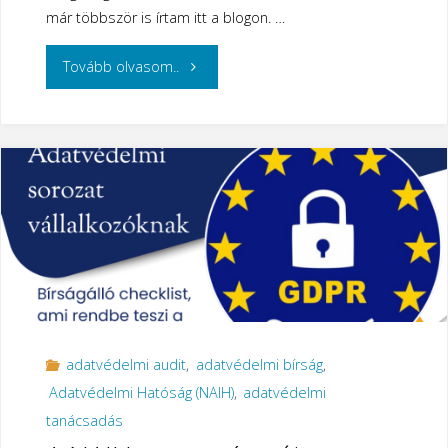
már többször is írtam itt a blogon. …
"A
Tovább olvasom..
NAIH
nem
naív
–
letölthető
sablonok
adatvédelmi audit
,
adatvédelmi bírság
,
és
Adatvédelmi Hatóság (NAIH)
,
adatvédelmi
minták
tanácsadás