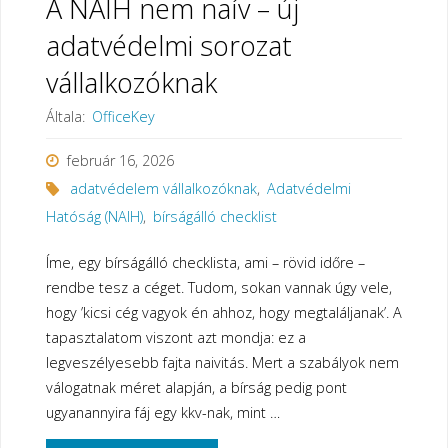
A NAIH nem naív – új
pro
adatvédelmi sorozat
és
vállalkozóknak
kontra
Általa:
OfficeKey
érvekkel"
február 16, 2026
adatvédelem vállalkozóknak
,
Adatvédelmi
Hatóság (NAIH)
,
bírságálló checklist
Íme, egy bírságálló checklista, ami – rövid időre –
rendbe tesz a céget. Tudom, sokan vannak úgy vele,
hogy ’kicsi cég vagyok én ahhoz, hogy megtaláljanak’. A
tapasztalatom viszont azt mondja: ez a
legveszélyesebb fajta naivitás. Mert a szabályok nem
válogatnak méret alapján, a bírság pedig pont
ugyanannyira fáj egy kkv-nak, mint …