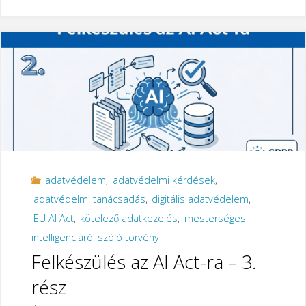
elállási
gomb"
adatvédelem
,
adatvédelmi kérdések
,
adatvédelmi tanácsadás
,
digitális adatvédelem
,
EU AI Act
,
kötelező adatkezelés
,
mesterséges
intelligenciáról szóló törvény
Felkészülés az AI Act-ra – 3.
rész