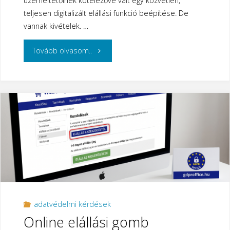
üzemeltetőinek kötelezővé vált egy közvetlen,
teljesen digitalizált elállási funkció beépítése. De
vannak kivételek. …
"Online
Tovább olvasom..
Elállási
Gomb
–
és
a
kivételek
adatvédelmi kérdések
ez
Online elállási gomb
alól"