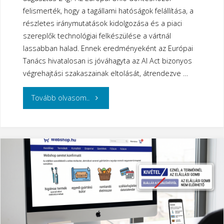
felismerték, hogy a tagállami hatóságok felállítása, a
részletes iránymutatások kidolgozása és a piaci
szereplők technológiai felkészülése a vártnál
lassabban halad. Ennek eredményeként az Európai
Tanács hivatalosan is jóváhagyta az AI Act bizonyos
végrehajtási szakaszainak eltolását, átrendezve …
"Módosultak
Tovább olvasom..
az
AI
Act
felkészülési
határidői"