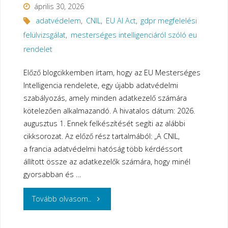
április 30, 2026
adatvédelem
,
CNIL
,
EU AI Act
,
gdpr megfelelési
felülvizsgálat
,
mesterséges intelligenciáról szóló eu
rendelet
Előző blogcikkemben írtam, hogy az EU Mesterséges
Intelligencia rendelete, egy újabb adatvédelmi
szabályozás, amely minden adatkezelő számára
kötelezően alkalmazandó. A hivatalos dátum: 2026.
augusztus 1. Ennek felkészítését segíti az alábbi
cikksorozat. Az előző rész tartalmából: „A CNIL,
a francia adatvédelmi hatóság több kérdéssort
állított össze az adatkezelők számára, hogy minél
gyorsabban és …
"Felkészülés
Tovább olvasom..
az