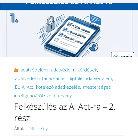
AI
Act-
ra
–
3.
adatvédelem
,
adatvédelmi kérdések
,
rész"
adatvédelmi tanácsadás
,
digitális adatvédelem
,
EU AI Act
,
kötelező adatkezelés
,
mesterséges
intelligenciáról szóló törvény
Felkészülés az AI Act-ra – 2.
rész
Általa:
OfficeKey