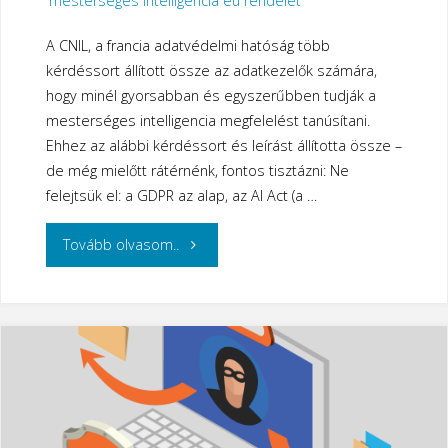
mesterséges intelligencia eu rendelet
A CNIL, a francia adatvédelmi hatóság több
kérdéssort állított össze az adatkezelők számára,
hogy minél gyorsabban és egyszerűbben tudják a
mesterséges intelligencia megfelelést tanúsítani.
Ehhez az alábbi kérdéssort és leírást állította össze –
de még mielőtt rátérnénk, fontos tisztázni: Ne
felejtsük el: a GDPR az alap, az AI Act (a …
"Felkészülés
Tovább olvasom..
az
AI
Act-
ra