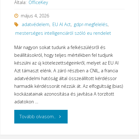
Általa:
OfficeKey
május 4, 2026
adatvédelem
,
EU AI Act
,
gdpr-megfelelés
,
mesterséges intelligenciáról szóló eu rendelet
Már nagyon sokat tudunk a felkészülésről és
beállításokról, hogy teljes mértékben fel tudjunk
készülni az új kötelezettségeinkről, melyet az EU AI
Azt támaszt elénk. A záró részben a CNIL, a francia
adatvédelmi hatóság által összeállított kérdéssor
harmadik kérdéssorát nézzük át. Az elfogultság (bias)
kockázatainak azonosítása és javítása A torzított
adatokon …
"Felkészülés
Tovább olvasom..
az