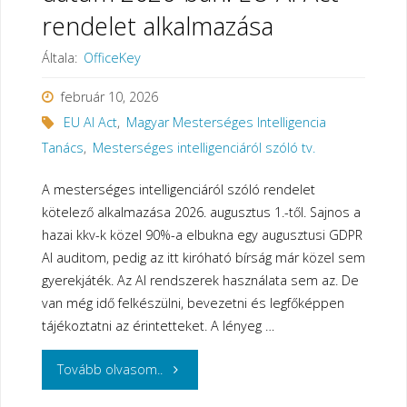
rendelet alkalmazása
Általa:
OfficeKey
február 10, 2026
EU AI Act
,
Magyar Mesterséges Intelligencia
Tanács
,
Mesterséges intelligenciáról szóló tv.
A mesterséges intelligenciáról szóló rendelet
kötelező alkalmazása 2026. augusztus 1.-től. Sajnos a
hazai kkv-k közel 90%-a elbukna egy augusztusi GDPR
AI auditom, pedig az itt kiróható bírság már közel sem
gyerekjáték. Az AI rendszerek használata sem az. De
van még idő felkészülni, bevezetni és legfőképpen
tájékoztatni az érintetteket. A lényeg …
"A
Tovább olvasom..