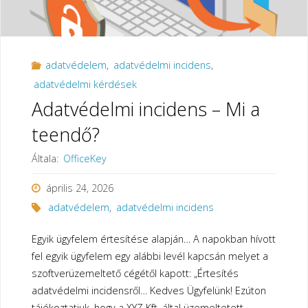
–
1.
adatvédelem
,
adatvédelmi incidens
,
rész"
adatvédelmi kérdések
Adatvédelmi incidens – Mi a
teendő?
Általa:
OfficeKey
április 24, 2026
adatvédelem
,
adatvédelmi incidens
Egyik ügyfelem értesítése alapján… A napokban hívott
fel egyik ügyfelem egy alábbi levél kapcsán melyet a
szoftverüzemeltető cégétől kapott: „Értesítés
adatvédelmi incidensről… Kedves Ügyfelünk! Ezúton
tájékoztatjuk, hogy a XYZ Kft. által üzemeltetett