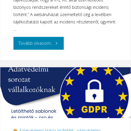
bizonyos rendszereket érintő biztonsági incidens
történt.” A webáruházat üzemeltető cég a levélben
tájékoztatást kapott az incidens részleteiről, úgymint:
…
"Adatvédelmi
Tovább olvasom..
incidens
–
Mi
a
teendő?"
Adatvédelmi Hatóság (NAIH)
,
adatvédelmi