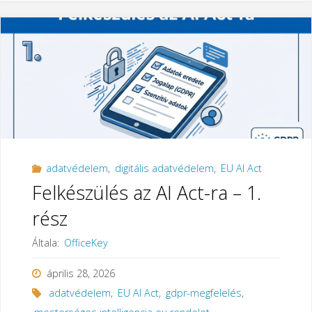
AI
Act-
ra
–
2.
adatvédelem
,
digitális adatvédelem
,
EU AI Act
rész"
Felkészülés az AI Act-ra – 1.
rész
Általa:
OfficeKey
április 28, 2026
adatvédelem
,
EU AI Act
,
gdpr-megfelelés
,