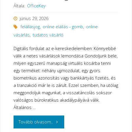
Általa:
OfficeKey
június 29, 2026
felállásjog
,
online elállás - gomb
,
online
vásárlás
,
tudatos vásárló
Digitális fordulat az e-kereskedelemben: Könnyebbé
válik a netes vásárlások lemondása Gondoljunk bele,
milyen egyszerű manapság virtuális kosárba tenni
egy terméket: néhány ujjmozdulat, egy gyors
biometrikus azonosítás vagy bankkártyás fizetés, és
a tranzakció már le is zárult. Ezzel szemben, ha utólag
meggondoljuk magunkat, a visszatáncolás sokszor
valóságos bürokratikus akadálypályává válik.
Általános …
"Online
Tovább olvasom..