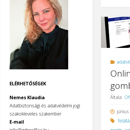
adatvé
Onlin
gom
ELÉRHETŐSÉGEK
Általa:
Of
Nemes Klaudia
Adatbiztonsági és adatvédelmi jogi
június
szakokleveles szakember
feláll
E-mail