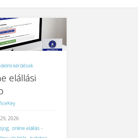
delmi kérdések
e elállási
b
ficeKey
 29, 2026
ásjog
,
online elállás -