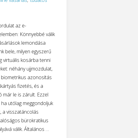
line vásárlás
,
tudatos
fordulat az e-
elemben: Könnyebbé válik
vásárlások lemondása
k bele, milyen egyszerű
virtuális kosárba tenni
ket: néhány ujjmozdulat,
 biometrikus azonosítás
kártyás fizetés, és a
 már le is zárult. Ezzel
 ha utólag meggondoljuk
 a visszatáncolás
alóságos bürokratikus
lyává válik. Általános …