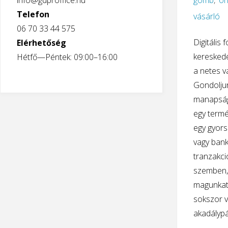
info@gdproffice.hu
gomb
,
on
Telefon
vásárló
06 70 33 44 575
Digitális 
Elérhetőség
keresked
Hétfő—Péntek: 09:00–16:00
a netes 
Gondoljun
manapság 
egy termé
egy gyors
vagy bank
tranzakció
szemben,
magunkat,
sokszor v
akadálypá