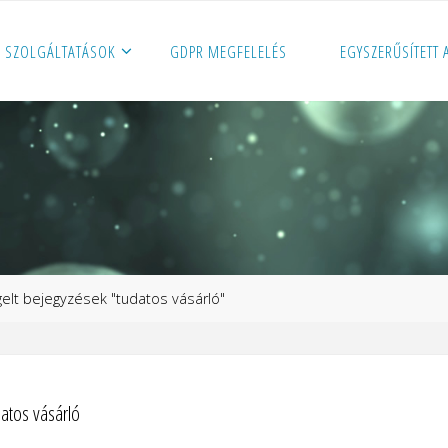
SZOLGÁLTATÁSOK
GDPR MEGFELELÉS
EGYSZERŰSÍTETT
p
gelt bejegyzések "tudatos vásárló"
datos vásárló