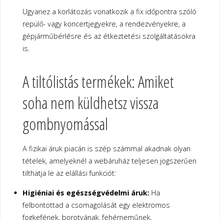
Ugyanez a korlátozás vonatkozik a fix időpontra szóló
repülő- vagy koncertjegyekre, a rendezvényekre, a
gépjárműbérlésre és az étkeztetési szolgáltatásokra
is.
A tiltólistás termékek: Amiket
soha nem küldhetsz vissza
gombnyomással
A fizikai áruk piacán is szép számmal akadnak olyan
tételek, amelyeknél a webáruház teljesen jogszerűen
tilthatja le az elállási funkciót:
Higiéniai és egészségvédelmi áruk:
Ha
felbontottad a csomagolását egy elektromos
fogkefének, borotvának, fehérneműnek,