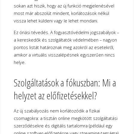
sokan azt hiszik, hogy az új funkció megjelenésével
most már abszolút mindent, korlátozások nélkül
vissza lehet küldeni vagy le lehet mondani.
Ez óriási tévedés. A fogyasztóvédelmi jogszabályok –
a kereskedők és szolgáltatók védelmében – nagyon
pontos listát határoznak meg azokról az esetekről,
amikor a virtuális visszalépésnek egyszerűen nincs
helye.
Szolgáltatások a fókuszban: Mi a
helyzet az előfizetésekkel?
Az új szabályozás nem korlátozódik a fizikai
csomagokra: a tisztán online megkötött szolgáltatási
szerződésekre és digitális tartalomra (például egy
online szoftver-előfizetésre vagy streaming-tagságra)