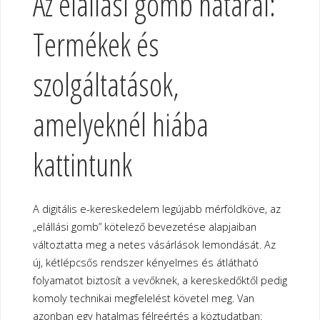
Az elállási gomb határai:
Termékek és
szolgáltatások,
amelyeknél hiába
kattintunk
A digitális e-kereskedelem legújabb mérföldköve, az
„elállási gomb” kötelező bevezetése alapjaiban
változtatta meg a netes vásárlások lemondását. Az
új, kétlépcsős rendszer kényelmes és átlátható
folyamatot biztosít a vevőknek, a kereskedőktől pedig
komoly technikai megfelelést követel meg. Van
azonban egy hatalmas félreértés a köztudatban: