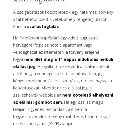
A szolgáltatások között létezik egy hatalmas, törvény
által bebetonozott kivétel, amely rengeteg utazót
érint: a
szállásfoglalás
.
Ha fix időpontra (például egy adott augusztusi
hétvégére) foglalsz hotelt, apartmant vagy
vendégházat az interneten, a törvény erejénél
fogva
nem illet meg a 14 napos indokolás nélküli
elállási jog
. A jogalkotó ezzel védi a szállásadókat
attól, hogy a vendégek az utolsó pillanatban, jogi
kényszerrel mondják le a szobákat, üresen hagyva a
kapacitásokat. Mivel itt nincs elállási jog, a
szálláshelyek weboldalán
nem kötelező elhelyezni
az elállási gombot sem
. Ha egy szállás mégis
felajánl ingyenes lemondást, azt nem a
fogyasztóvédelmi törvény miatt teszi, hanem a saját
üzleti szabályzata (ÁSZF) alapján.