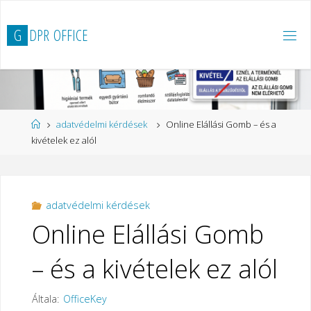
Ugrás
a
G
D
P
R
O
F
F
I
C
E
tartalomhoz
Kezdőlap
adatvédelmi kérdések
Online Elállási Gomb – és a
kivételek ez alól
adatvédelmi kérdések
Online Elállási Gomb
– és a kivételek ez alól
Általa:
OfficeKey