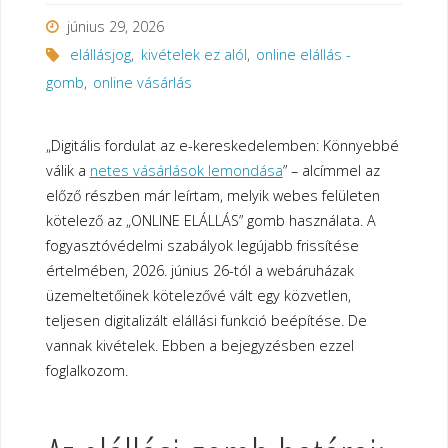
június 29, 2026
elállásjog
,
kivételek ez alól
,
online elállás -
gomb
,
online vásárlás
„Digitális fordulat az e-kereskedelemben: Könnyebbé
válik a
netes vásárlások lemondása
” – alcímmel az
előző részben már leírtam, melyik webes felületen
kötelező az „ONLINE ELÁLLÁS” gomb használata. A
fogyasztóvédelmi szabályok legújabb frissítése
értelmében, 2026. június 26-tól a webáruházak
üzemeltetőinek kötelezővé vált egy közvetlen,
teljesen digitalizált elállási funkció beépítése. De
vannak kivételek. Ebben a bejegyzésben ezzel
foglalkozom.