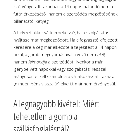
is érvényes. Itt azonban a 14 napos határidő nem a
futár érkezésétől, hanem a szerződés megkötésének
pillanatától ketyeg.
A helyzet akkor válik érdekessé, ha a szolgáltatás
nyújtása már megkezdődött. Ha a fogyasztó kifejezett
kérésére a cég már elkezdte a teljesítést a 14 napon
belül, a gomb megnyomásával a vevő nem
eláll
,
hanem
felmondja
a szerződést. Ilyenkor a már
igénybe vett napokkal vagy szolgáltatási résszel
arányosan el kell számolnia a vállalkozással – azaz a
„minden pénz visszajár” elve itt már nem érvényesül.
A legnagyobb kivétel: Miért
tehetetlen a gomb a
szállásfoglalásnál?