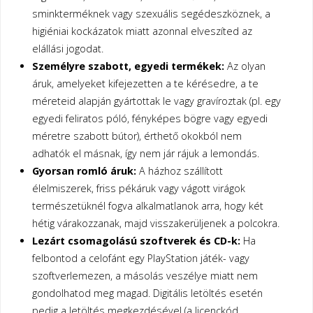
sminkterméknek vagy szexuális segédeszköznek, a
higiéniai kockázatok miatt azonnal elveszíted az
elállási jogodat.
Személyre szabott, egyedi termékek:
Az olyan
áruk, amelyeket kifejezetten a te kérésedre, a te
méreteid alapján gyártottak le vagy gravíroztak (pl. egy
egyedi feliratos póló, fényképes bögre vagy egyedi
méretre szabott bútor), érthető okokból nem
adhatók el másnak, így nem jár rájuk a lemondás.
Gyorsan romló áruk:
A házhoz szállított
élelmiszerek, friss pékáruk vagy vágott virágok
természetüknél fogva alkalmatlanok arra, hogy két
hétig várakozzanak, majd visszakerüljenek a polcokra.
Lezárt csomagolású szoftverek és CD-k:
Ha
felbontod a celofánt egy PlayStation játék- vagy
szoftverlemezen, a másolás veszélye miatt nem
gondolhatod meg magad. Digitális letöltés esetén
pedig a letöltés megkezdésével (a licenckód