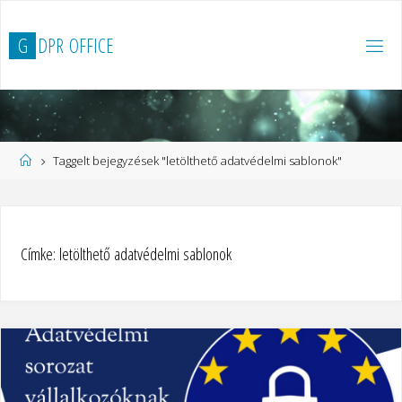
Ugrás
a
G
D
P
R
O
F
F
I
C
E
tartalomhoz
Kezdőlap
Taggelt bejegyzések "letölthető adatvédelmi sablonok"
Címke:
letölthető adatvédelmi sablonok