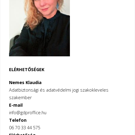
sablonok
és
minták
pro
és
kontra
ELÉRHETŐSÉGEK
érvekkel"
Nemes Klaudia
Adatbiztonsági és adatvédelmi jogi szakokleveles
szakember
E-mail
info@gdproffice.hu
Telefon
06 70 33 44 575