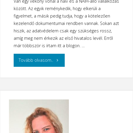
Van egy vékony vonal a naiv és a NAIH-álló vállalkozás
között. Az egyik reménykedik, hogy elkerüli a
figyelmet, a másik pedig tudja, hogy a kötelezően
kezelendő dokumentumai rendben vannak. Sokan azt
hiszik, az adatvédelem csak egy szükséges rossz,
amíg meg nem érkezik az első hivatalos levél. Erről
már többször is írtam itt a blogon. …
"A
Tovább olvasom..
NAIH
nem
naív
–
letölthető