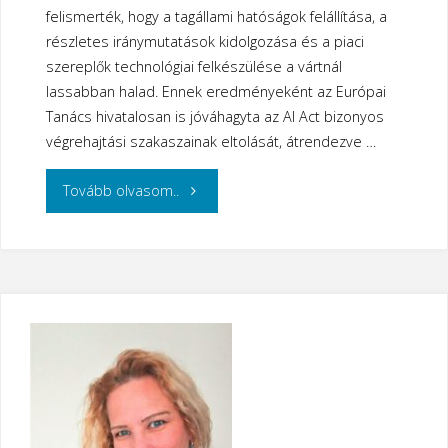
felismerték, hogy a tagállami hatóságok felállítása, a
részletes iránymutatások kidolgozása és a piaci
szereplők technológiai felkészülése a vártnál
lassabban halad. Ennek eredményeként az Európai
Tanács hivatalosan is jóváhagyta az AI Act bizonyos
végrehajtási szakaszainak eltolását, átrendezve …
"Módosultak
Tovább olvasom..
az
AI
Act
felkészülési
határidői"