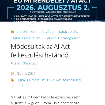
adatvédelem
,
adatvédelmi tanácsadás
,
Digitális Omnibusz
,
EU AI Act
,
Uncategorized
Módosultak az AI Act
felkészülési határidői
Általa:
OfficeKey
július 9, 2026
Digitális Omnibusz
,
EU AI Act
,
felkészülési
határidő
Mit kell és mit nem kell kötelezően bevezetni
augusztus 2-ig? Az Európai Unió döntéshozói