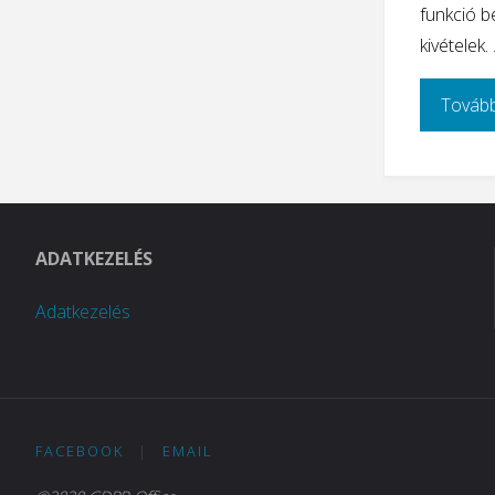
funkció b
kivételek.
Tovább
ADATKEZELÉS
Adatkezelés
FACEBOOK
|
EMAIL