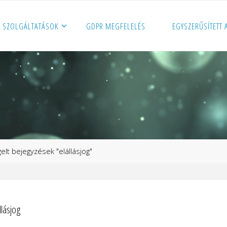
SZOLGÁLTATÁSOK
GDPR MEGFELELÉS
EGYSZERŰSÍTETT
p
elt bejegyzések "elállásjog"
llásjog