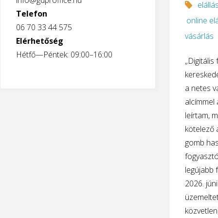
info@gdproffice.hu
elállá
Telefon
online el
06 70 33 44 575
vásárlás
Elérhetőség
Hétfő—Péntek: 09:00–16:00
„Digitális
keresked
a netes v
alcímmel 
leírtam, 
kötelező
gomb has
fogyasztó
legújabb 
2026. jún
üzemeltet
közvetlen, 