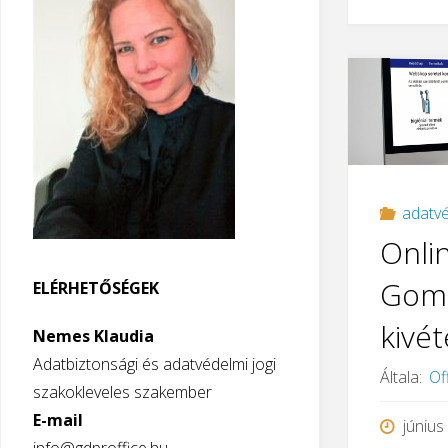
adatvé
Onlin
Gomb
ELÉRHETŐSÉGEK
kivét
Nemes Klaudia
Adatbiztonsági és adatvédelmi jogi
Általa:
Of
szakokleveles szakember
E-mail
június