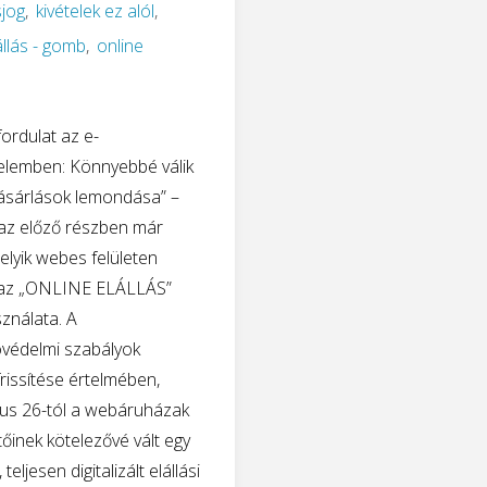
sjog
,
kivételek ez alól
,
állás - gomb
,
online
 fordulat az e-
elemben: Könnyebbé válik
ásárlások lemondása” –
az előző részben már
melyik webes felületen
 az „ONLINE ELÁLLÁS”
ználata. A
védelmi szabályok
frissítése értelmében,
ius 26-tól a webáruházak
őinek kötelezővé vált egy
teljesen digitalizált elállási