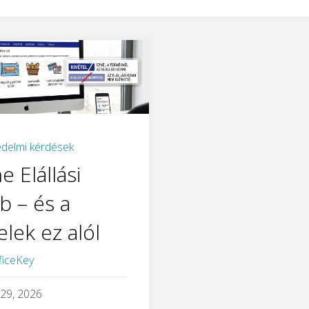
delmi kérdések
e Elállási
 – és a
elek ez alól
ficeKey
 29, 2026