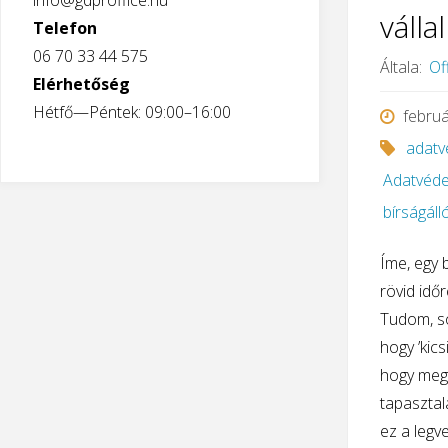
info@gdproffice.hu
váll
Telefon
06 70 33 44 575
Általa:
Of
Elérhetőség
Hétfő—Péntek: 09:00–16:00
februá
adatv
Adatvéde
bírságáll
Íme, egy b
rövid idő
Tudom, so
hogy ’kic
hogy megt
tapasztal
ez a legve