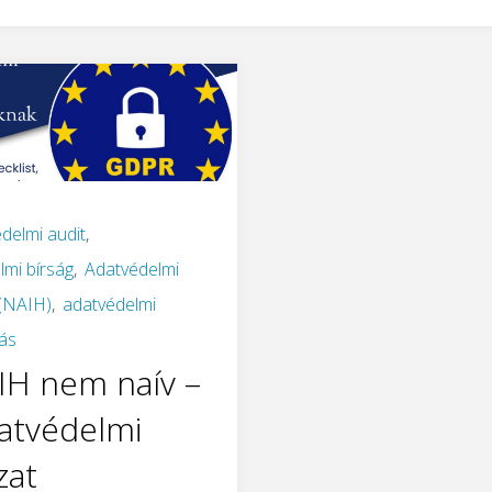
delmi audit
,
lmi bírság
,
Adatvédelmi
(NAIH)
,
adatvédelmi
ás
IH nem naív –
datvédelmi
zat