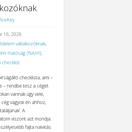
alkozóknak
ficeKey
r 16, 2026
édelem vállalkozóknak
,
lmi Hatóság (NAIH)
,
ó checklist
írságálló checklista, ami –
re – rendbe tesz a céget.
kan vannak úgy vele,
si cég vagyok én ahhoz,
aláljanak’. A
atom viszont azt mondja:
szélyesebb fajta naivitás.