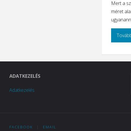
Mert a s
méret ala
ugyananny
Tovább
ADATKEZELÉS
Adatkezelés
FACEBOOK
|
EMAIL