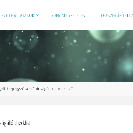
SZOLGÁLTATÁSOK
GDPR MEGFELELÉS
EGYSZERŰSÍTETT
p
elt bejegyzések "bírságálló checklist"
ságálló checklist