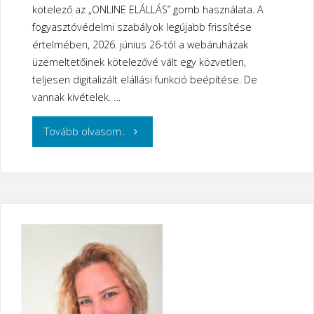
kötelező az „ONLINE ELÁLLÁS” gomb használata. A
fogyasztóvédelmi szabályok legújabb frissítése
értelmében, 2026. június 26-tól a webáruházak
üzemeltetőinek kötelezővé vált egy közvetlen,
teljesen digitalizált elállási funkció beépítése. De
vannak kivételek. …
"Online
Tovább olvasom..
Elállási
Gomb
–
és
a
kivételek