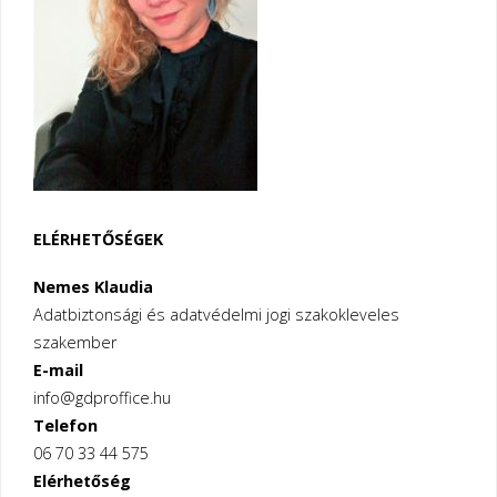
ez
alól"
ELÉRHETŐSÉGEK
Nemes Klaudia
Adatbiztonsági és adatvédelmi jogi szakokleveles
szakember
E-mail
info@gdproffice.hu
Telefon
06 70 33 44 575
Elérhetőség