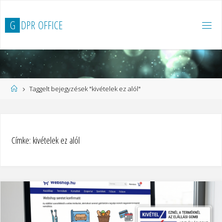
Ugrás
a
G
D
P
R
O
F
F
I
C
E
tartalomhoz
Kezdőlap
Taggelt bejegyzések "kivételek ez alól"
Címke:
kivételek ez alól