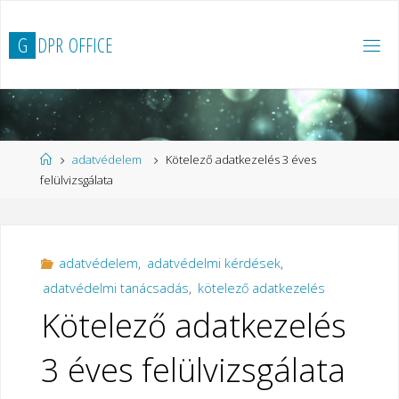
Ugrás
a
G
D
P
R
O
F
F
I
C
E
tartalomhoz
Kezdőlap
adatvédelem
Kötelező adatkezelés 3 éves
felülvizsgálata
adatvédelem
,
adatvédelmi kérdések
,
adatvédelmi tanácsadás
,
kötelező adatkezelés
Kötelező adatkezelés
3 éves felülvizsgálata