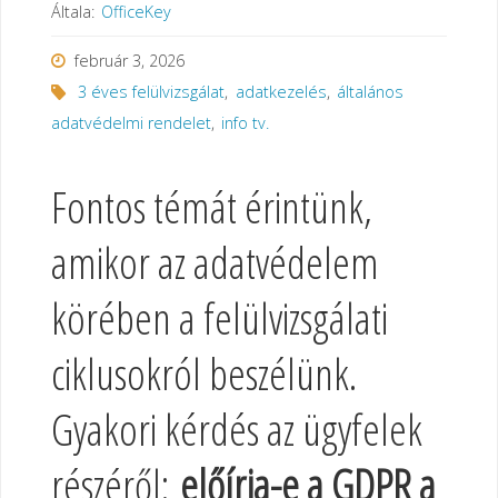
Általa:
OfficeKey
február 3, 2026
3 éves felülvizsgálat
,
adatkezelés
,
általános
adatvédelmi rendelet
,
info tv.
Fontos témát érintünk,
amikor az adatvédelem
körében a felülvizsgálati
ciklusokról beszélünk.
Gyakori kérdés az ügyfelek
részéről:
előírja-e a GDPR a