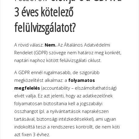
3 éves kötelező
felülvizsgálatot?
A rövid válasz:
Nem.
Az Általános Adatvédelmi
Rendelet (GDPR) szövege nem határoz meg konkrét,
naptári naphoz kötött felülvizsgálati ciklust.
A GDPR ennél rugalmasabb, de szigorúbb
megközelítést alkalmaz: a
folyamatos
megfelelés
(accountability – elszámoltathatóság)
elvét vallja. Ez azt jelenti, hogy az adatkezelőnek
folyamatosan biztosítania kell a jogszabályi
összhangot (pl. a nyilvántartások naprakészen
tartásával, biztonsági intézkedésekkel), ami ugyan
indokolttá teszi a rendszeres kontrollt, de nem köti
azt fixen 3 évhez.