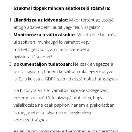
Szakmai tippek minden adatkezelő számára:
Ellenőrizze az idővonalat:
Mikor történt az utolsó
átfogó adatvédelmi audit vagy felülvizsgálat?
Monitorozza a változásokat:
Vezettek-e be azóta
új szoftvert, munkaügyi folyamatot vagy
marketingeszközt, ami nem szerepel a
nyilvántartásokban?
Dokumentáljon tudatosan:
Ne csak elvégezze a
felülvizsgálatot, hanem készítsen róla jegyzőkönyvet
is! Ez a kulcsa a GDPR szerinti elszámoltathatóságnak.
Ha bizonytalan a folyamatok naprakészségében,
érdemes szakértői felülvizsgálatot kérni, hogy
vállalkozása ne csak papíron, hanem a gyakorlatban
is megfeleljen a folyamatos megfelelési
kötelezettségnek.
Az én célom, hogy minél érthetőbben elmagyarázzam