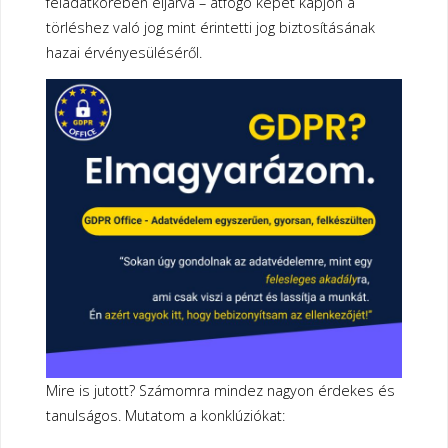
feladatkörében eljárva – átfogó képet kapjon a
törléshez való jog mint érintetti jog biztosításának
hazai érvényesüléséről.
Mire is jutott? Számomra mindez nagyon érdekes és
tanulságos. Mutatom a konklúziókat: