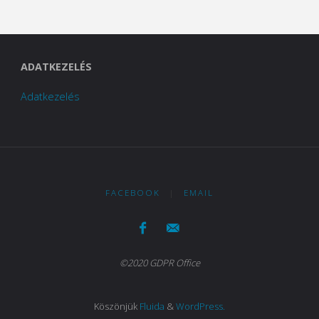
ADATKEZELÉS
Adatkezelés
FACEBOOK
|
EMAIL
©2020 GDPR Office
Köszönjük
Fluida
&
WordPress.