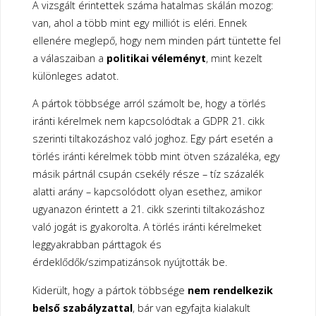
A vizsgált érintettek száma hatalmas skálán mozog:
van, ahol a több mint egy milliót is eléri. Ennek
ellenére meglepő, hogy nem minden párt tüntette fel
a válaszaiban a
politikai véleményt
, mint kezelt
különleges adatot.
A pártok többsége arról számolt be, hogy a törlés
iránti kérelmek nem kapcsolódtak a GDPR 21. cikk
szerinti tiltakozáshoz való joghoz. Egy párt esetén a
törlés iránti kérelmek több mint ötven százaléka, egy
másik pártnál csupán csekély része – tíz százalék
alatti arány – kapcsolódott olyan esethez, amikor
ugyanazon érintett a 21. cikk szerinti tiltakozáshoz
való jogát is gyakorolta. A törlés iránti kérelmeket
leggyakrabban párttagok és
érdeklődők/szimpatizánsok nyújtották be.
Kiderült, hogy a pártok többsége
nem rendelkezik
belső szabályzattal
, bár van egyfajta kialakult