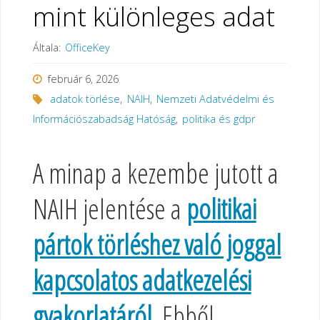
mint különleges adat
Általa:
OfficeKey
február 6, 2026
adatok törlése
,
NAIH
,
Nemzeti Adatvédelmi és
Információszabadság Hatóság
,
politika és gdpr
A minap a kezembe jutott a
NAIH jelentése a
politikai
pártok törléshez való joggal
kapcsolatos adatkezelési
gyakorlatáról
.
Ebből