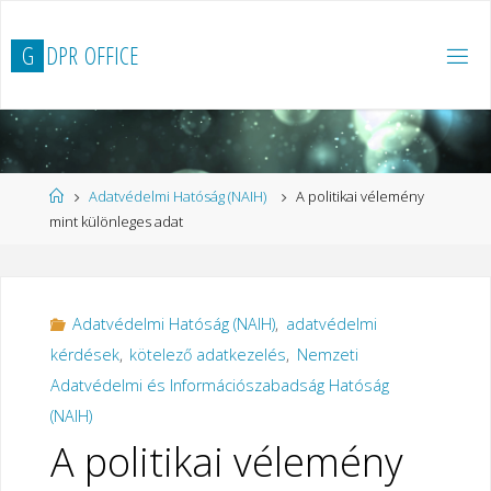
Ugrás
a
G
D
P
R
O
F
F
I
C
E
tartalomhoz
Kezdőlap
Adatvédelmi Hatóság (NAIH)
A politikai vélemény
mint különleges adat
Adatvédelmi Hatóság (NAIH)
,
adatvédelmi
kérdések
,
kötelező adatkezelés
,
Nemzeti
Adatvédelmi és Információszabadság Hatóság
(NAIH)
A politikai vélemény