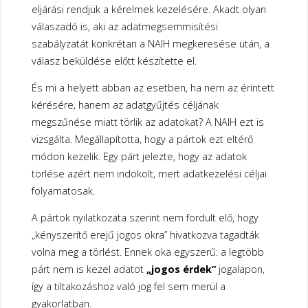
eljárási rendjük a kérelmek kezelésére. Akadt olyan
válaszadó is, aki az adatmegsemmisítési
szabályzatát konkrétan a NAIH megkeresése után, a
válasz beküldése előtt készítette el.
És mi a helyett abban az esetben, ha nem az érintett
kérésére, hanem az adatgyűjtés céljának
megszűnése miatt törlik az adatokat? A NAIH ezt is
vizsgálta. Megállapította, hogy a pártok ezt eltérő
módon kezelik. Egy párt jelezte, hogy az adatok
törlése azért nem indokolt, mert adatkezelési céljai
folyamatosak.
A pártok nyilatkozata szerint nem fordult elő, hogy
„kényszerítő erejű jogos okra” hivatkozva tagadták
volna meg a törlést. Ennek oka egyszerű: a legtöbb
párt nem is kezel adatot
„jogos érdek”
jogalapon,
így a tiltakozáshoz való jog fel sem merül a
gyakorlatban.