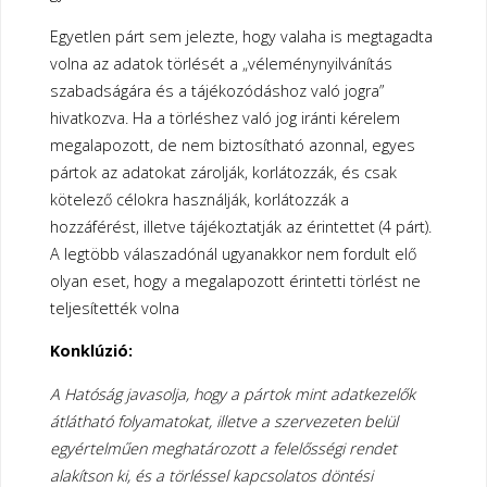
Egyetlen párt sem jelezte, hogy valaha is megtagadta
volna az adatok törlését a „véleménynyilvánítás
szabadságára és a tájékozódáshoz való jogra”
hivatkozva. Ha a törléshez való jog iránti kérelem
megalapozott, de nem biztosítható azonnal, egyes
pártok az adatokat zárolják, korlátozzák, és csak
kötelező célokra használják, korlátozzák a
hozzáférést, illetve tájékoztatják az érintettet (4 párt).
A legtöbb válaszadónál ugyanakkor nem fordult elő
olyan eset, hogy a megalapozott érintetti törlést ne
teljesítették volna
Konklúzió:
A Hatóság javasolja, hogy a pártok mint adatkezelők
átlátható folyamatokat, illetve a
szervezeten belül
egyértelműen meghatározott a felelősségi rendet
alakítson ki, és a
törléssel kapcsolatos döntési