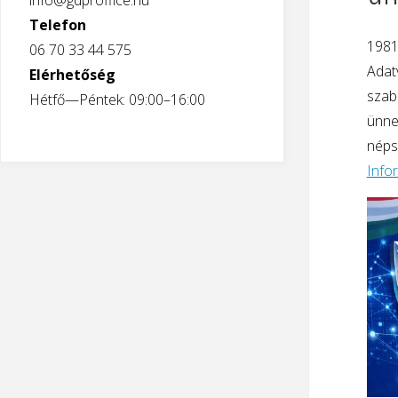
info@gdproffice.hu
Telefon
1981
06 70 33 44 575
Adat
Elérhetőség
szab
Hétfő—Péntek: 09:00–16:00
ünne
néps
Info