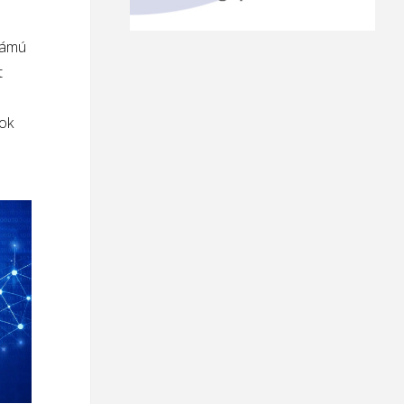
zámú
t
tok