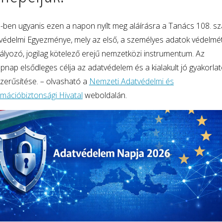
-ben ugyanis ezen a napon nyílt meg aláírásra a Tanács 108. s
védelmi Egyezménye, mely az első, a személyes adatok védelmé
ályozó, jogilag kötelező erejű nemzetközi instrumentum. Az
pnap elsődleges célja az adatvédelem és a kialakult jó gyakorla
zerűsítése. – olvasható a
Nemzeti Adatvédelmi és
rmációbiztonsági Hivatal
weboldalán.