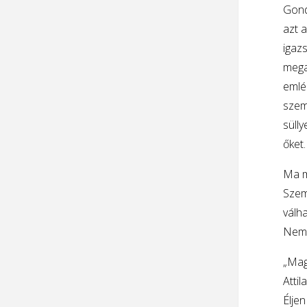
Gond
azt a
igazs
mega
emlé
szem
sülly
őket.
Ma má
Szem
válh
Nem 
„Magá
Attil
Élje