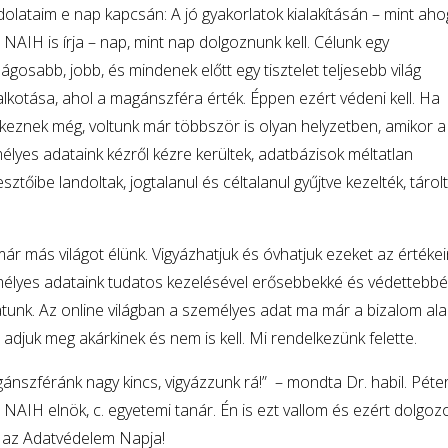
olataim e nap kapcsán: A jó gyakorlatok kialakításán – mint aho
 NAIH is írja – nap, mint nap dolgoznunk kell. Célunk egy
ágosabb, jobb, és mindenek előtt egy tisztelet teljesebb világ
lkotása, ahol a magánszféra érték. Éppen ezért védeni kell. Ha
keznek még, voltunk már többször is olyan helyzetben, amikor a
élyes adataink kézről kézre kerültek, adatbázisok méltatlan
esztőibe landoltak, jogtalanul és céltalanul gyűjtve kezelték, tárol
r más világot élünk. Vigyázhatjuk és óvhatjuk ezeket az értékei
élyes adataink tudatos kezelésével erősebbekké és védettebbé
atunk. Az online világban a személyes adat ma már a bizalom ala
adjuk meg akárkinek és nem is kell. Mi rendelkezünk felette.
nszféránk nagy kincs, vigyázzunk rá!” – mondta Dr. habil. Péter
a NAIH elnök, c. egyetemi tanár. Én is ezt vallom és ezért dolgoz
n az Adatvédelem Napja!