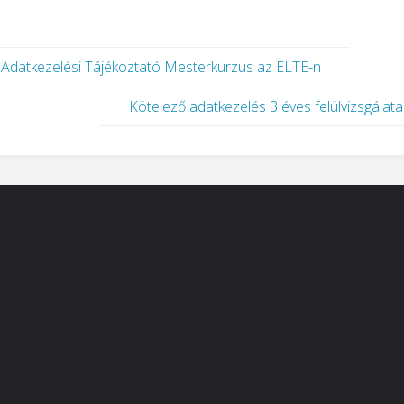
Adatkezelési Tájékoztató Mesterkurzus az ELTE-n
Kötelező adatkezelés 3 éves felülvizsgálata