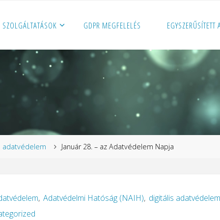
SZOLGÁLTATÁSOK
GDPR MEGFELELÉS
EGYSZERŰSÍTETT
zdőlap
adatvédelem
Január 28. – az Adatvédelem Napja
datvédelem
,
Adatvédelmi Hatóság (NAIH)
,
digitális adatvédele
tegorized