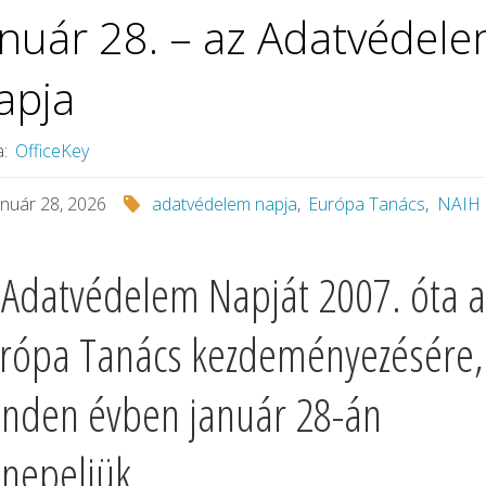
anuár 28. – az Adatvédel
apja
a:
OfficeKey
anuár 28, 2026
adatvédelem napja
,
Európa Tanács
,
NAIH
 Adatvédelem Napját 2007. óta a
rópa Tanács kezdeményezésére,
nden évben január 28-án
nepeljük.