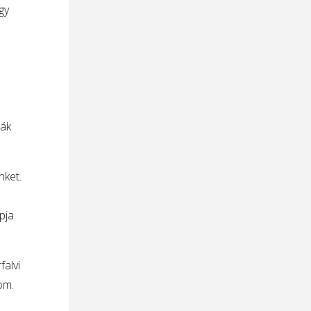
gy
ták
nket.
pja.
falvi
om.