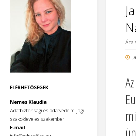
J
N
Által
j
Az
ELÉRHETŐSÉGEK
Eu
Nemes Klaudia
mi
Adatbiztonsági és adatvédelmi jogi
szakokleveles szakember
ün
E-mail