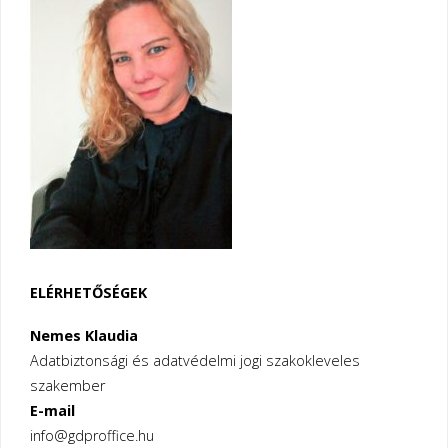
–
Európai
Digitális
Jogokért
Központ
szemszögéből"
ELÉRHETŐSÉGEK
Nemes Klaudia
Adatbiztonsági és adatvédelmi jogi szakokleveles
szakember
E-mail
info@gdproffice.hu