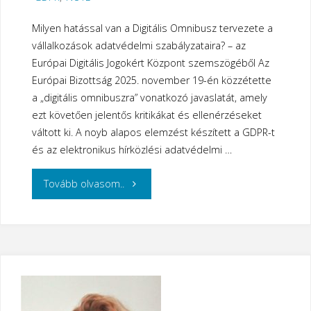
Milyen hatással van a Digitális Omnibusz tervezete a
vállalkozások adatvédelmi szabályzataira? – az
Európai Digitális Jogokért Központ szemszögéből Az
Európai Bizottság 2025. november 19-én közzétette
a „digitális omnibuszra” vonatkozó javaslatát, amely
ezt követően jelentős kritikákat és ellenérzéseket
váltott ki. A noyb alapos elemzést készített a GDPR-t
és az elektronikus hírközlési adatvédelmi …
"Digitális
Tovább olvasom..
Omnibusz
jelentés
a
NOYB