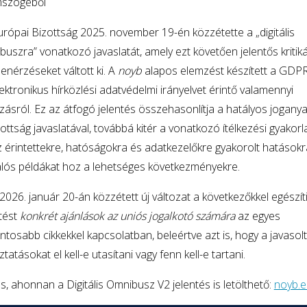
szögéből
urópai Bizottság 2025. november 19-én közzétette a „digitális
uszra” vonatkozó javaslatát, amely ezt követően jelentős kritik
lenérzéseket váltott ki. A
noyb
alapos elemzést készített a GDPR
ektronikus hírközlési adatvédelmi irányelvet érintő valamennyi
zásról. Ez az átfogó jelentés összehasonlítja a hatályos jogany
ottság javaslatával, továbbá kitér a vonatkozó ítélkezési gyakorl
 érintettekre, hatóságokra és adatkezelőkre gyakorolt hatásokra
alós példákat hoz a lehetséges következményekre.
2026. január 20-án közzétett új változat a következőkkel egészíti
tést
konkrét ajánlások az uniós jogalkotó számára
az egyes
ntosabb cikkekkel kapcsolatban, beleértve azt is, hogy a javasolt
ztatásokat el kell-e utasítani vagy fenn kell-e tartani.
s, ahonnan a Digitális Omnibusz V2 jelentés is letölthető:
noyb.e