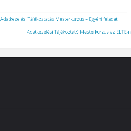
Adatkezelési Tájékoztatás Mesterkurzus – Egyéni feladat
Adatkezelési Tájékoztató Mesterkurzus az ELTE-n