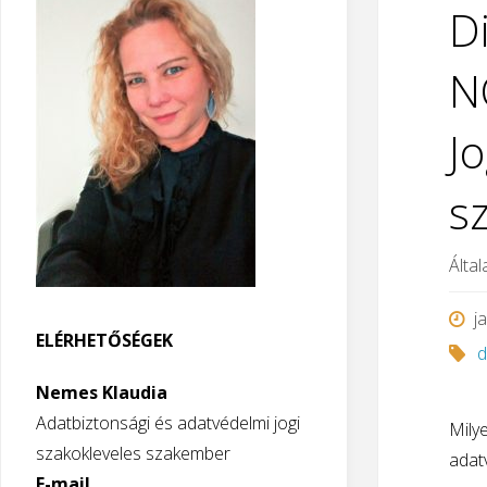
D
N
J
s
Által
j
ELÉRHETŐSÉGEK
d
Nemes Klaudia
Adatbiztonsági és adatvédelmi jogi
Mily
szakokleveles szakember
adat
E-mail