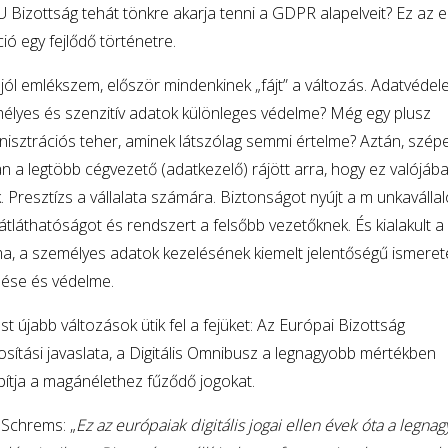
U Bizottság tehát tönkre akarja tenni a GDPR alapelveit? Ez az e
ió egy fejlődő történetre.
jól emlékszem, először mindenkinek „fájt” a változás. Adatvédel
élyes és szenzitív adatok különleges védelme? Még egy plusz
nisztrációs teher, aminek látszólag semmi értelme? Aztán, szép
n a legtöbb cégvezető (adatkezelő) rájött arra, hogy ez valójáb
. Presztízs a vállalata számára. Biztonságot nyújt a m unkavállal
 átláthatóságot és rendszert a felsőbb vezetőknek. És kialakult a
a, a személyes adatok kezelésének kiemelt jelentőségű ismeret
lése és védelme.
t újabb változások ütik fel a fejüket: Az Európai Bizottság
ítási javaslata, a Digitális Omnibusz
a legnagyobb mértékben
bítja a magánélethez fűződő jogokat.
Schrems: „
Ez az európaiak digitális jogai ellen évek óta a legna