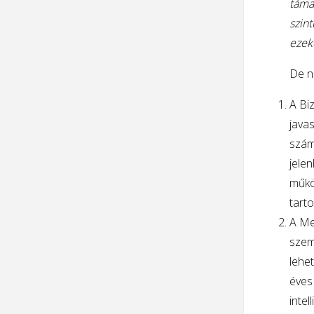
támad
szin
ezek
De n
A Bi
java
szám
jele
műkö
tarto
A Me
szem
lehe
éves
intel