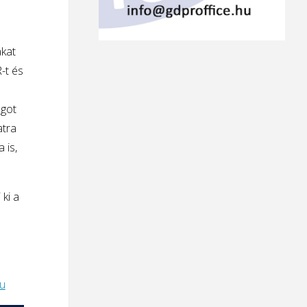
ákat
-t és
agot
atra
 is,
 ki a
u