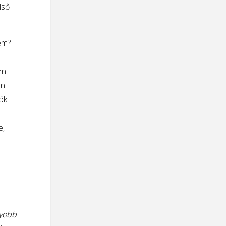
lső
em?
en
an
ók
e,
gyobb