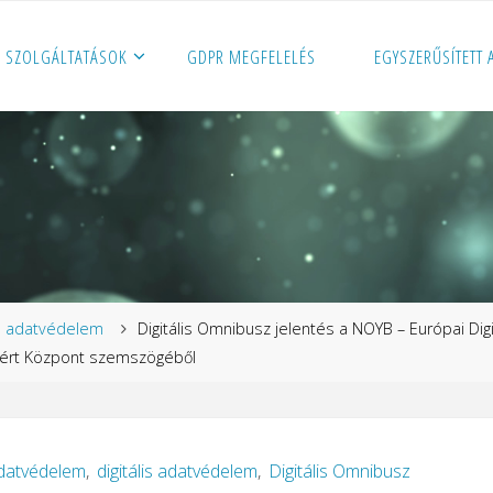
SZOLGÁLTATÁSOK
GDPR MEGFELELÉS
EGYSZERŰSÍTETT
zdőlap
adatvédelem
Digitális Omnibusz jelentés a NOYB – Európai Digi
kért Központ szemszögéből
datvédelem
,
digitális adatvédelem
,
Digitális Omnibusz