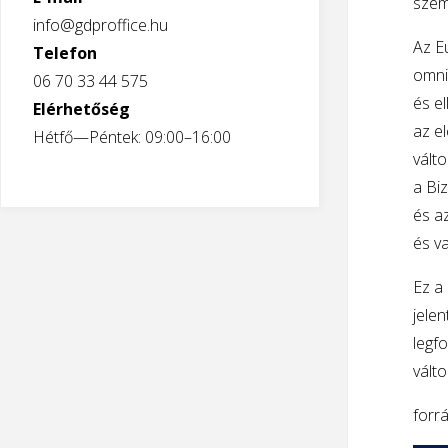
szem
info@gdproffice.hu
Az E
Telefon
omnib
06 70 33 44 575
és el
Elérhetőség
az el
Hétfő—Péntek: 09:00–16:00
válto
a Biz
és az
és v
Ez a 
jelen
legfo
válto
forrá