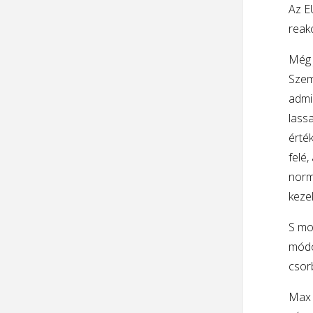
Az E
reakc
Még 
Szem
admi
lassa
érték
felé,
norm
keze
S mos
módos
csor
Max 