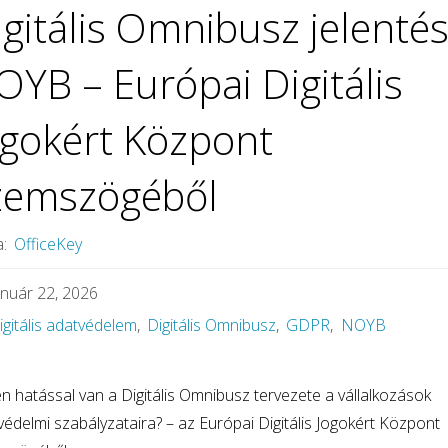
igitális Omnibusz jelentés
OYB – Európai Digitális
ogokért Központ
zemszögéből
a:
OfficeKey
anuár 22, 2026
igitális adatvédelem
,
Digitális Omnibusz
,
GDPR
,
NOYB
en hatással van a Digitális Omnibusz tervezete a vállalkozások
védelmi szabályzataira? – az Európai Digitális Jogokért Központ