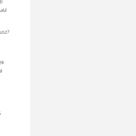
bb
alá
usz?
ek
l
5