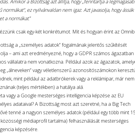
ás. Amikor a Bizottság azt állítja, hogy „fenntartja a legmagasa
tű normákat”
,
ez nyilvánvalóan nem igaz. Azt javasolja, hogy ássák 
et a normákat
.”
ézzünk csak egy-két konkrétumot. Mit és hogyan érint az Omnib
zottság a „személyes adatok” fogalmának jelentős szűkítését
solja – ami azt eredményezné, hogy a GDPR számos ágazatban
os vállalatra nem vonatkozna. Például azok az ágazatok, amely
nleg „álneveken” vagy véletlenszerű azonosítószámokon keresztü
dnek, mint például az adatbrókerek vagy a reklámipar, már nem
znának (teljes mértékben) a hatálya alá.
ta vagy a Google mesterséges intelligencia képzése az EU
élyes adataival?
A Bizottság most azt szeretné, ha a Big Tech
tővé tenné a nagyon személyes adatok (például egy több mint 1
 közösségi médiaprofil tartalma) felhasználását mesterséges
ligencia képzésére.