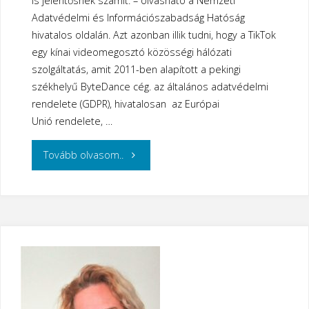
is jelentősnek számít. – olvasható a Nemzeti
Adatvédelmi és Információszabadság Hatóság
hivatalos oldalán. Azt azonban illik tudni, hogy a TikTok
egy kínai videomegosztó közösségi hálózati
szolgáltatás, amit 2011-ben alapított a pekingi
székhelyű ByteDance cég. az általános adatvédelmi
rendelete (GDPR), hivatalosan az Európai
Unió rendelete, …
"345
Tovább olvasom..
millió
eurós
adatvédelmi
bírságot
szabtak