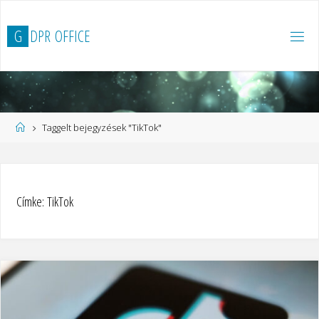
Ugrás
a
G
D
P
R
O
F
F
I
C
E
tartalomhoz
Kezdőlap
Taggelt bejegyzések "TikTok"
Címke:
TikTok