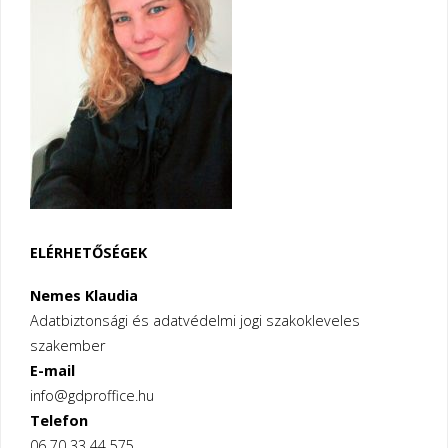
ki
a
TikTok-
ra"
ELÉRHETŐSÉGEK
Nemes Klaudia
Adatbiztonsági és adatvédelmi jogi szakokleveles
szakember
E-mail
info@gdproffice.hu
Telefon
06 70 33 44 575