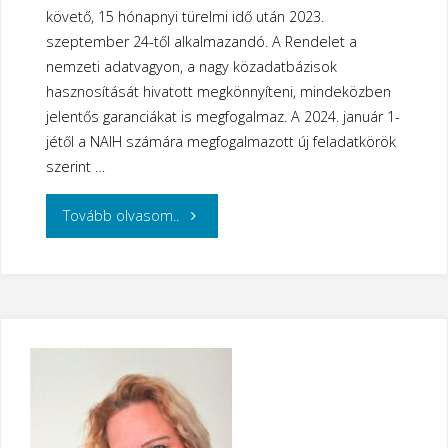
követő, 15 hónapnyi türelmi idő után 2023.
szeptember 24-től alkalmazandó. A Rendelet a
nemzeti adatvagyon, a nagy közadatbázisok
hasznosítását hivatott megkönnyíteni, mindeközben
jelentős garanciákat is megfogalmaz. A 2024. január 1-
jétől a NAIH számára megfogalmazott új feladatkörök
szerint …
"Pár
Tovább olvasom..
szó
az
Adatkormányzási
Rendeletről"